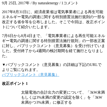
9月 25日, 2017年
/
By naturalenergy
/
1コメント
2017年8月31日に、経済産業省は電気事業者による再生可能
エネルギー電気の調達に関する特別措置法施行規則の一部を
改正する省令等を公布しました。そこで今回は、改正ポイン
トについて紹介いたします。
7月6日から8月4日まで、「電気事業者による再生可能エネル
ギー電気の調達に関する特別措置法施行規則」の一部改正案
に対し、パブリックコメント（意見募集）を受け付けていま
した。受付終了から4週間の検討期間を経て施行となりまし
た。
▼パブリックコメント（意見募集）の詳細は下記のURLで
よりご覧になれます。
パブリックコメント（意見募集）
改正ポイント 1
太陽電池の合計出力の変更について、「3kW未満
もしくは3%未満の変更の認定を除く」を「3kW
未満かつ3%未満」に修正する