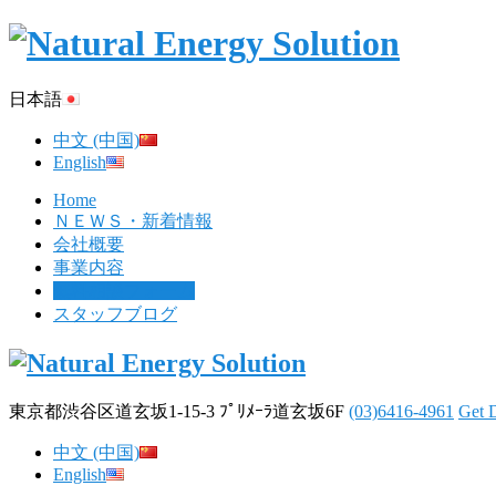
日本語
中文 (中国)
English
Home
ＮＥＷＳ・新着情報
会社概要
事業内容
無料相談フォーム
スタッフブログ
東京都渋谷区道玄坂1-15-3 ﾌﾟﾘﾒｰﾗ道玄坂6F
(03)6416-4961
Get D
中文 (中国)
English