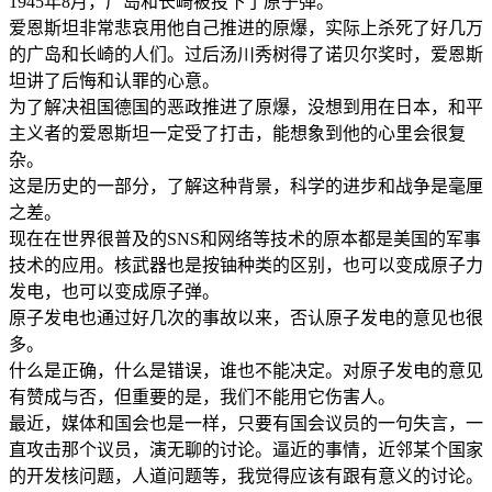
1945年8月，广岛和长崎被投下了原子弹。
爱恩斯坦非常悲哀用他自己推进的原爆，实际上杀死了好几万
的广岛和长崎的人们。过后汤川秀树得了诺贝尔奖时，爱恩斯
坦讲了后悔和认罪的心意。
为了解决祖国德国的恶政推进了原爆，没想到用在日本，和平
主义者的爱恩斯坦一定受了打击，能想象到他的心里会很复
杂。
这是历史的一部分，了解这种背景，科学的进步和战争是毫厘
之差。
现在在世界很普及的SNS和网络等技术的原本都是美国的军事
技术的应用。核武器也是按铀种类的区别，也可以变成原子力
发电，也可以变成原子弹。
原子发电也通过好几次的事故以来，否认原子发电的意见也很
多。
什么是正确，什么是错误，谁也不能决定。对原子发电的意见
有赞成与否，但重要的是，我们不能用它伤害人。
最近，媒体和国会也是一样，只要有国会议员的一句失言，一
直攻击那个议员，演无聊的讨论。逼近的事情，近邻某个国家
的开发核问题，人道问题等，我觉得应该有跟有意义的讨论。